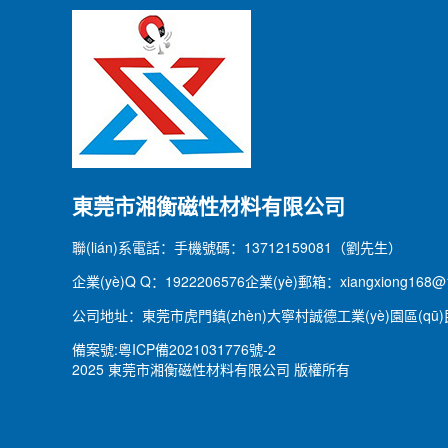
東莞市湘衡磁性材料有限公司
聯(lián)系電話：
手機號碼：13712159081（劉先生）
企業(yè)Q Q：1922206576
企業(yè)郵箱：xiangxiong168@
公司地址：東莞市虎門鎮(zhèn)大寧村誠德工業(yè)園區(qū)
備案號:粵ICP備2021031776號-2
2025 東莞市湘衡磁性材料有限公司 版權所有