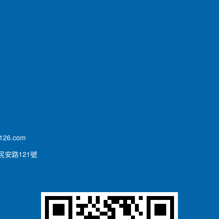
126.com
民安路121號