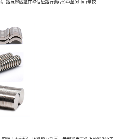
鐵氧體磁鐵在整個磁鐵行業(yè)中產(chǎn)量較
矯頑力大，抗磁能力強，特別適用于作為動態(tài)工