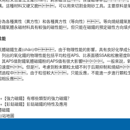
構。這種材料又硬又脆，可以用來切割金剛砂工具。主要原料是氧
各種異性（異方性）和各種異方性（等向性）。等向燒結鐵氧體
結鐵氧體永磁材料具有較強的磁性能，但只能在磁鐵的預定磁性方向填
性能
磁鐵生產(chǎn)中，由于物理性能的影響，具有良好化學成
。列出的氧化鐵的物理性能包括平均粒徑APS、比表面積SSA和松散密度
，其APS值對鐵氧體磁鐵粉的APS值有很大影響。一般來說，
的速度。但是，考慮到粉末顆粒太細不利于后期抑制和燒結
燃過程中，由于粒徑較大，只能反應，不能進一步進行顆粒
固相反應。
+
【強力磁鐵】有哪些類型的強力磁鐵？
+
【釤鈷磁鐵】釤鈷磁鐵的特性及應用
體磁鐵
g)站地圖