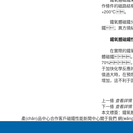
作條件的磁路結
+200℃。
鐵氧體磁鐵分為
鐵；異方燒
鐵氧體磁鐵
在實際的鐵氧體
體磁鐵
70%
于加快化學反應
值過大時，在預
增加，這不利于
上一條
查看詳情 
下一條
查看詳情 
本文標簽：
鐵氧
產(chǎn)品中心
合作客戶
磁鐵性能
新聞中心
關于我們
網(wǎn