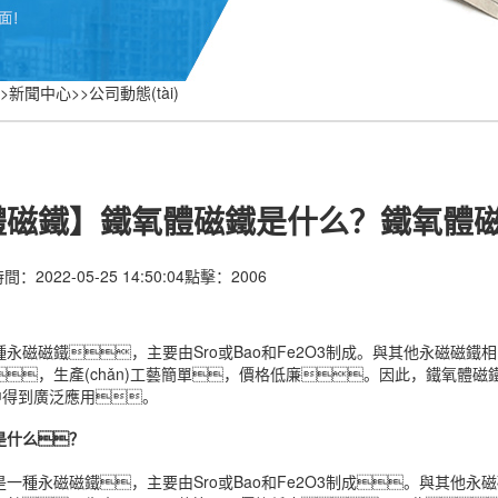
>
新聞中心
>>
公司動態(tài)
體磁鐵】鐵氧體磁鐵是什么？鐵氧體
間：2022-05-25 14:50:04
點擊：2006
永磁磁鐵，主要由Sro或Bao和Fe2O3制成。與其他永磁磁
，生產(chǎn)工藝簡單，價格低廉。因此，鐵氧體磁鐵在
ǎn)中得到廣泛應用。
什么？
種永磁磁鐵，主要由Sro或Bao和Fe2O3制成。與其他永