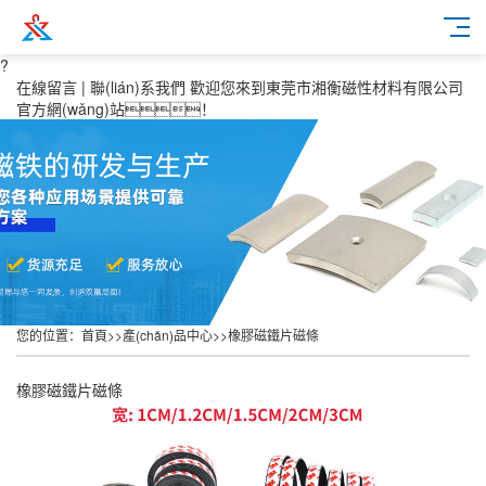
?
在線留言
|
聯(lián)系我們
歡迎您來到東莞市湘衡磁性材料有限公司
官方網(wǎng)站！
您的位置：
首頁
>>
產(chǎn)品中心
>>
橡膠磁鐵片磁條
橡膠磁鐵片磁條