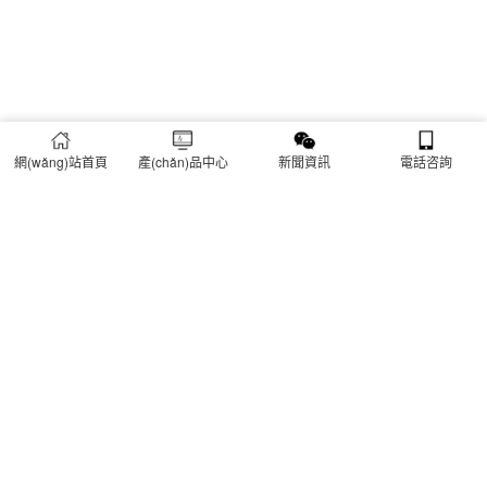
網(wǎng)站首頁
產(chǎn)品中心
新聞資訊
電話咨詢